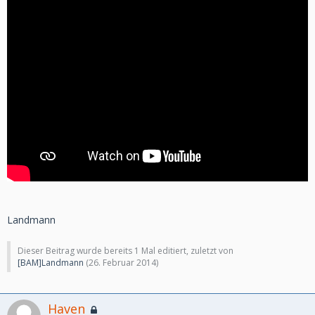
Landmann
Dieser Beitrag wurde bereits 1 Mal editiert, zuletzt von
[BAM]Landmann
(
26. Februar 2014
)
Haven