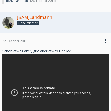
[BAM]Landmann
(
26. Februar 2014
)
[BAM]Landmann
Einheimischer
22. Oktober 2011
Schon etwas älter, gibt aber etwas Einblick: