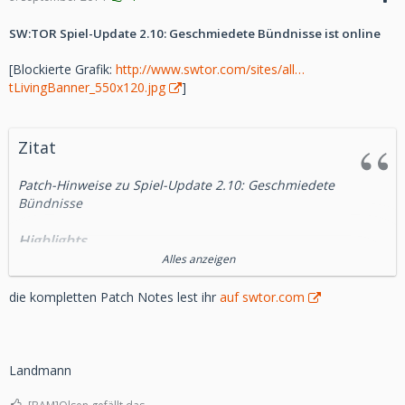
SW:TOR Spiel-Update 2.10: Geschmiedete Bündnisse ist online
[Blockierte Grafik:
http://www.swtor.com/sites/all…
tLivingBanner_550x120.jpg
]
Zitat
Patch-Hinweise zu Spiel-Update 2.10: Geschmiedete
Bündnisse
Highlights
Alles anzeigen
Vermächtnis der Rakata!
Neuer Flashpoint:
Die Geschichte von Geschmiedete Bündnisse findet in
die kompletten Patch Notes lest ihr
auf swtor.com
diesem fesselnden
taktischen Stufe-55-Flashpoint auf der abgelegenen
tropischen Welt
Rakata Prime ihren Höhepunkt.
Landmann