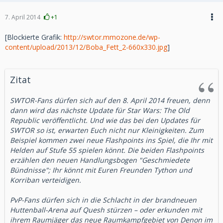
einzigartigen Dekorationen wählen und damit ihren ganz
entsprechenden Stufe unabhängig von der Gruppe
eigenen Stil ausdrücken und ihr Prestige erhöhen, um damit
7. April 2014
+1
Erfahrung.
einen Top-Rang im Festungsverzeichnis zu erreichen. Es ist
Galaktischer Raumjäger
[Blockierte Grafik:
http://swtor.mmozone.de/wp-
möglich, Freunde von jedem Ort im Spiel einzuladen und
content/upload/2013/12/Boba_Fett_2-660x330.jpg
]
zur Festung zu transportieren, um dort gemeinsam Zeit zu
Wächterdrohnen feuern nicht länger Raketen oder
verbringen. Beim offiziellen Start können Gilden außerdem
Railguns durch Strukturen, wenn das Ziel aus dem
mächtige Gilden-Flaggschiffe starten, auf denen sich die
Sichtbereich gerät, während die Fähigkeit auflädt. Das
Mitglieder treffen, um das nächste große Abenteuer zu
Zitat
Verlassen des Sichtbereichs setzt die Aufladezeit
planen.
zurück und lässt die Drohne ein anderes Ziel wählen,
SWTOR-Fans dürfen sich auf den 8. April 2014 freuen, denn
wenn es sich im freien Zielbereich befindet.
Spieler, die am 3. April Abonnent sind, erhalten:
dann wird das nächste Update für Star Wars: The Old
Die Geschwindigkeit beim Rollen des Schiffs im
Republic veröffentlicht. Und wie das bei den Updates für
500 Bonus-Kartellmünzen
Galaktischen Raumjäger wird nicht mehr durch
SWTOR so ist, erwarten Euch nicht nur Kleinigkeiten. Zum
niedrige Framerates verlangsamt. Highend-PCs sind
Beispiel kommen zwei neue Flashpoints ins Spiel, die Ihr mit
davon nicht betroffen, aber Spieler auf Rechnern mit
Helden auf Stufe 55 spielen könnt. Die beiden Flashpoints
Spieler, die am 5. Mai Abonnent sind, erhalten:
weniger Leistung sollten eine deutliche Steigerung der
erzählen den neuen Handlungsbogen "Geschmiedete
Rollgeschwindigkeit bemerken.
1.000 Bonus-Kartellmünzen
Bündnisse"; Ihr könnt mit Euren Freunden Tython und
Die Lautstärke der Ionenkanone wurde verringert.
Korriban verteidigen.
Gegenstände und Wirtschaft
Spieler, die am 11. Mai Abonnent sind, erhalten:
PvP-Fans dürfen sich in die Schlacht in der brandneuen
Huttenball-Arena auf Quesh stürzen – oder erkunden mit
Es wurde ein Problem behoben, das dazu führte, dass
Frühzeitigen Zugang zu Galactic Strongholds ab dem
ihrem Raumjäger das neue Raumkampfgebiet von Denon im
der Droiden-Beiwagen im Galaktischen Handelsnetz
24. Juni