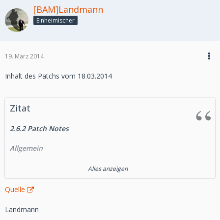
[BAM]Landmann
Einheimischer
19. März 2014
Inhalt des Patchs vom 18.03.2014
Zitat
2.6.2 Patch Notes
Allgemein
Spieler, die die Datacrons auf Makeb vor 2.6.1 aktiviert
Alles anzeigen
haben, erhalten nun rückwirkend die entsprechenden
Kodex-Einträge.
Quelle
Kartellmarkt
Landmann
Der dunkelgraue Taurücken kann jetzt in der