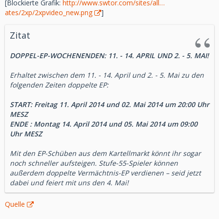
[Blockierte Grafik:
http://www.swtor.com/sites/all…
Charaktertitel: "Der Erhabene"
ates/2xp/2xpvideo_new.png
]
Zitat
Spieler erhalten den bevorzugten Status, indem sie etwas
im Online-Laden kaufen. Ehemalige Abonnenten erhalten
DOPPEL-EP-WOCHENENDEN: 11. - 14. APRIL UND 2. - 5. MAI!
automatisch den bevorzugten Spielerstatus. Ehemalige
Spieler können wieder ins Spiel einsteigen, indem sie den
Erhaltet zwischen dem 11. - 14. April und 2. - 5. Mai zu den
'Mein SWTOR'-Bereich auf der Website aufrufen.
folgenden Zeiten doppelte EP:
Star Wars: The Old Republic ist ein kostenlos spielbares,
START: Freitag 11. April 2014 und 02. Mai 2014 um 20:00 Uhr
preisgekröntes MMO, das Tausende von Jahren vor den
MESZ
klassischen Star WarsTM-Filmen angesiedelt ist. Die Spieler
ENDE : Montag 14. April 2014 und 05. Mai 2014 um 09:00
schließen sich online mit ihren Freunden zusammen, um an
Uhr MESZ
heldenhaften Schlachten zwischen der Republik und dem
Imperium teilzunehmen, wobei sie eine Galaxis voller
Mit den EP-Schüben aus dem Kartellmarkt könnt ihr sogar
lebhafter Planeten erkunden und spannende Star Wars-
noch schneller aufsteigen. Stufe-55-Spieler können
Kämpfe bestreiten. Die Spieler können nun die kompletten
außerdem doppelte Vermächtnis-EP verdienen – seid jetzt
Geschichten aller acht klassischen Star Wars-Klassen ohne
dabei und feiert mit uns den 4. Mai!
monatliche Gebühr bis Stufe 50 erleben. Das kostenlose
Spielmodell ergänzt das bestehende Abonnement-Angebot
Quelle
und ermöglicht Spielern größere Flexibilität bei der
Entscheidung, wie sie Star Wars: The Old Republic erleben