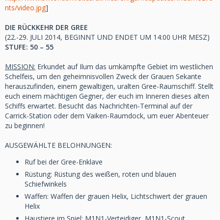
nts/video.jpg
]
DIE RÜCKKEHR DER GREE
(22.-29. JULI 2014, BEGINNT UND ENDET UM 14:00 UHR MESZ)
STUFE: 50 – 55
MISSION:
Erkundet auf Ilum das umkämpfte Gebiet im westlichen
Schelfeis, um den geheimnisvollen Zweck der Grauen Sekante
herauszufinden, einem gewaltigen, uralten Gree-Raumschiff. Stellt
euch einem mächtigen Gegner, der euch im Inneren dieses alten
Schiffs erwartet. Besucht das Nachrichten-Terminal auf der
Carrick-Station oder dem Vaiken-Raumdock, um euer Abenteuer
zu beginnen!
AUSGEWÄHLTE BELOHNUNGEN:
Ruf bei der Gree-Enklave
Rüstung: Rüstung des weißen, roten und blauen
Schiefwinkels
Waffen: Waffen der grauen Helix, Lichtschwert der grauen
Helix
Haustiere im Spiel: M1N1-Verteidiger, M1N1-Scout,