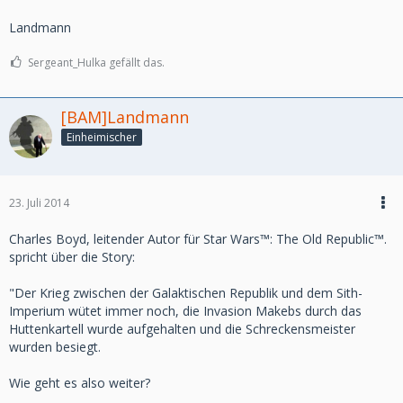
möchten.
Landmann
Weitere Informationen zur digitalen Erweiterung: Galactic
Sergeant_Hulka gefällt das.
Strongholds, findet ihr auf
www.StarWarsTheOldRepublic.com/de/galactic-strongholds
.
[BAM]Landmann
Einheimischer
23. Juli 2014
Charles Boyd, leitender Autor für Star Wars™: The Old Republic™.
spricht über die Story:
"Der Krieg zwischen der Galaktischen Republik und dem Sith-
Imperium wütet immer noch, die Invasion Makebs durch das
Huttenkartell wurde aufgehalten und die Schreckensmeister
wurden besiegt.
Wie geht es also weiter?