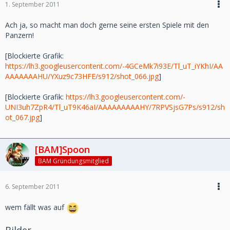
1. September 2011
Ach ja, so macht man doch gerne seine ersten Spiele mit den
Panzern!
[Blockierte Grafik:
https://lh3.googleusercontent.com/-4GCeMk7i93E/Tl_uT_iYKhI/AA
AAAAAAAHU/YXuz9c73HFE/s912/shot_066.jpg
]
[Blockierte Grafik:
https://lh3.googleusercontent.com/-
UNI3uh7ZpR4/Tl_uT9K46aI/AAAAAAAAAHY/7RPVSjsG7Ps/s912/sh
ot_067.jpg
]
[BAM]Spoon
BAM Gründungsmitglied
6. September 2011
wem fällt was auf