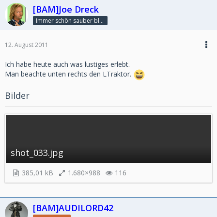
[BAM]Joe Dreck
Immer schön sauber bleiben
12. August 2011
Ich habe heute auch was lustiges erlebt.
Man beachte unten rechts den LTraktor.
Bilder
shot_033.jpg
385,01 kB
1.680×988
116
[BAM]AUDILORD42