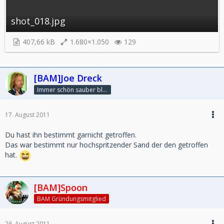
shot_018.jpg
407,66 kB
1.680×1.050
129
[BAM]Joe Dreck
Immer schön sauber bleiben
17. August 2011
Du hast ihn bestimmt garnicht getroffen.
Das war bestimmt nur hochspritzender Sand der den getroffen
hat.
[BAM]Spoon
BAM Gründungsmitglied
26. August 2011