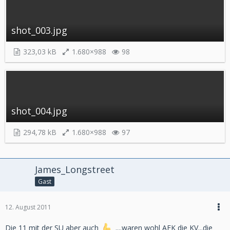
shot_003.jpg
323,03 kB
1.680×988
98
shot_004.jpg
294,78 kB
1.680×988
97
James_Longstreet
Gast
12. August 2011
Die 11 mit der SU aber auch
....waren wohl AFK die KV...die