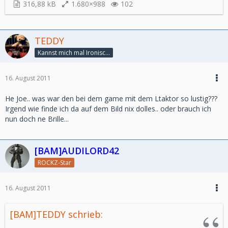
316,88 kB
1.680×988
102
TEDDY
Kannst mich mal Ironisch am Arsch lecken!
16. August 2011
He Joe.. was war den bei dem game mit dem Ltaktor so lustig???
Irgend wie finde ich da auf dem Bild nix dolles.. oder brauch ich
nun doch ne Brille...
[BAM]AUDILORD42
ROCKZ-Star
16. August 2011
[BAM]TEDDY schrieb: