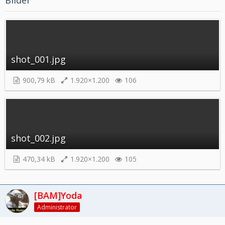
Bilder
shot_001.jpg
900,79 kB
1.920×1.200
106
shot_002.jpg
470,34 kB
1.920×1.200
105
[BAM]Yoda
Administrator