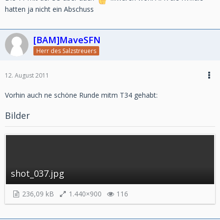
hatten ja nicht ein Abschuss
[BAM]MaveSFN
Herr des Salzstreuers
12. August 2011
Vorhin auch ne schöne Runde mitm T34 gehabt:
Bilder
shot_037.jpg
236,09 kB
1.440×900
116