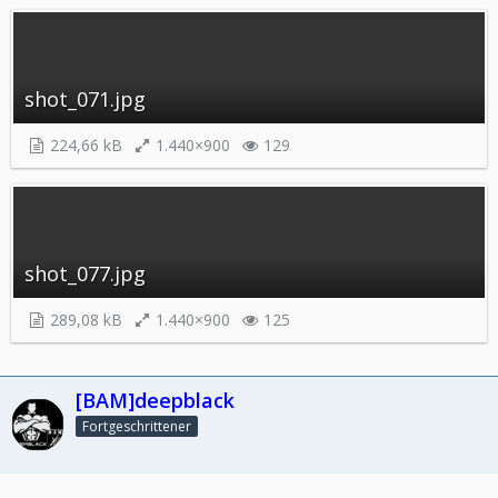
shot_071.jpg
224,66 kB
1.440×900
129
shot_077.jpg
289,08 kB
1.440×900
125
[BAM]deepblack
Fortgeschrittener