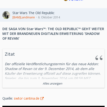
Star Wars The Old Republic
[BAM]Landmann
6. Oktober 2014
DIE SAGA VON Star Wars™: THE OLD REPUBLIC™ GEHT WEITER
MIT DER BRANDNEUEN DIGITALEN ERWEITERUNG 'SHADOW
OF REVAN'
Zitat
Der offizielle Veröffentlichungstermin für das neue Addon:
Shadow of Revan ist der 9. Dezember 2014, ab dem alle
Käufer der Erweiterung offiziell auf diese zugreifen können.
Spieler, die bis zum 3. November 2014 um 08:59 MEZ
vorbestellen, erhalten ab dem 2. Dezember 2014, also eine
Alles anzeigen
Woche vor der offiziellen Veröffentlichung, frühzeitigen
Zugang.
Quelle:
swtor cantina.de
Maximallevel Erweiterung um 5 Stufen bis Stufe 60