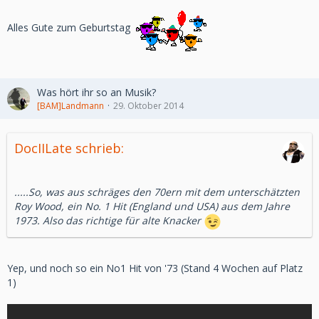
Exklusiv für Abonnenten: Klassen-EP-Schub – Steigt 12-mal
Alles Gute zum Geburtstag
schneller auf und spielt exklusive Klassen-Story-Missionen
bis Stufe 55!
Große Statue von Revan (Festungsdekoration)
Digitale Erweiterung 'Rise of the Hutt Cartel' – Missionen für
Was hört ihr so an Musik?
Stufe 51-55 und mehr
[BAM]Landmann
29. Oktober 2014
Mehr erfahren:
www.swtor.com/de/shadow-of-revan
DocIILate schrieb:
.....So, was aus schräges den 70ern mit dem unterschätzten
Roy Wood, ein No. 1 Hit (England und USA) aus dem Jahre
1973. Also das richtige für alte Knacker
Yep, und noch so ein No1 Hit von '73 (Stand 4 Wochen auf Platz
1)