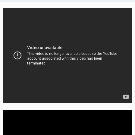
Albtraum-Stärke wurde entfernt!
Der Albtraum-Stärke-Buff wurde aus dem Schreckenspalast
entfernt und der
Titel 'Beseitiger der Schreckensmeister' wird nicht mehr
vergeben.
Glückwunsch an alle, die diese Herausforderung gemeistert
haben!