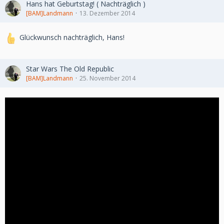
Hans hat Geburtstag! ( Nachträglich )
[BAM]Landmann
13. Dezember 2014
Glückwunsch nachträglich, Hans!
Star Wars The Old Republic
[BAM]Landmann
25. November 2014