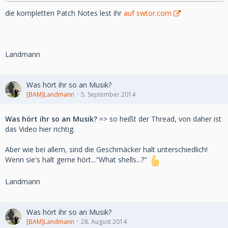
Vermächtnis der Rakata!
Neuer Flashpoint:
Die Geschichte von Geschmiedete Bündnisse findet in
die kompletten Patch Notes lest ihr
auf swtor.com
diesem fesselnden
taktischen Stufe-55-Flashpoint auf der abgelegenen
tropischen Welt
Rakata Prime ihren Höhepunkt.
Landmann
Die Kopfgeld-Auftragswoche ist zurück!
Jagt in diesem wiederkehrenden Event gesuchte Verbrecher.
Was hört ihr so an Musik?
Das Event beginnt am
[BAM]Landmann
5. September 2014
9. September um 14:00 Uhr MESZ und läuft bis zum 17.
September um 14:00
Was hört ihr so an Musik?
=> so heißt der Thread, von daher ist
Uhr MESZ.
das Video hier richtig.
Willkommen zu Saison 3 der Ranglisten-Kriegsgebiet-
Aber wie bei allem, sind die Geschmäcker halt unterschiedlich!
Arenen!
Wenn sie's halt gerne hört..."What shells...?"
Seid bei den brutalen Kämpfen in den Ranglisten-
Kriegsgebiet-Arenen
Landmann
dabei und erlebt die dritte Saison des Gemetzels. Die
Bestenlisten
wurden für Saison 3 aktualisiert und die Ergebnisse von
Was hört ihr so an Musik?
Saison 2
[BAM]Landmann
28. August 2014
archiviert.