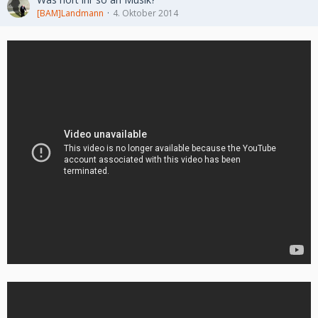
automatisch)
[BAM]Landmann
4. Oktober 2014
Spieler, die bis zum 1. Dezember vorbestellen, erhalten:
Exklusive ‘große Statue von Revan’ zum Ausstellen in
den Spielerfestungen
Die digitale Erweiterung: Rise of the Hutt Cartel
(Abonnenten erhalten Rise of the Hutt Cartel
automatisch)
Abonnenten, die die digitale Erweiterung vorbestellen,
erhalten als Bonus einen Klassen-Erfahrungsschub mit
folgenden Details:
Spieler erhalten bis Stufe 55 12-mal so viel Erfahrung,
wenn sie ihre Klassen-Story-Missionen spielen.
Der Schub ist ab sofort wirksam und läuft am 1.
Dezember ab
Vorzubestellen ist die Erweiterung für
17€
unter folgendem
Link:
http://www.swtor.com/de/buy