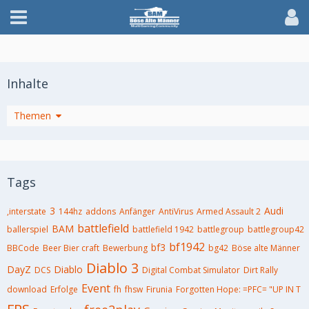
Inhalte
Themen
Tags
3
Audi
,interstate
144hz
addons
Anfänger
AntiVirus
Armed Assault 2
battlefield
BAM
ballerspiel
battlefield 1942
battlegroup
battlegroup42
bf1942
bf3
BBCode
Beer Bier craft
Bewerbung
bg42
Böse alte Männer
Diablo 3
DayZ
Diablo
DCS
Digital Combat Simulator
Dirt Rally
Event
download
Erfolge
fh
fhsw
Firunia
Forgotten Hope: =PFC= "UP IN T