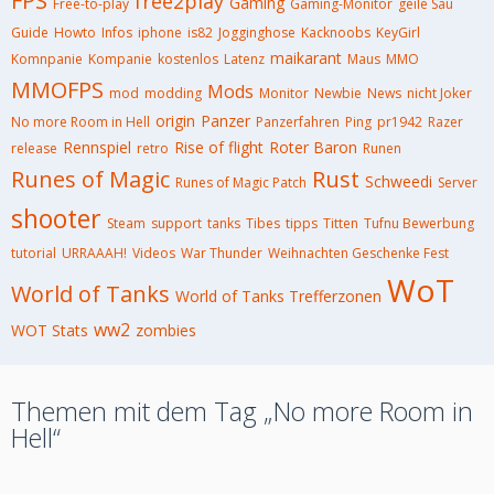
FPS
free2play
Gaming
Free-to-play
Gaming-Monitor
geile Sau
Guide
Howto
Infos
iphone
is82
Jogginghose
Kacknoobs
KeyGirl
maikarant
Komnpanie
Kompanie
kostenlos
Latenz
Maus
MMO
MMOFPS
Mods
mod
modding
Monitor
Newbie
News
nicht Joker
origin
Panzer
No more Room in Hell
Panzerfahren
Ping
pr1942
Razer
Rennspiel
Rise of flight
Roter Baron
release
retro
Runen
Runes of Magic
Rust
Schweedi
Runes of Magic Patch
Server
shooter
Steam
support
tanks
Tibes
tipps
Titten
Tufnu Bewerbung
tutorial
URRAAAH!
Videos
War Thunder
Weihnachten Geschenke Fest
WoT
World of Tanks
World of Tanks Trefferzonen
ww2
WOT Stats
zombies
Themen mit dem Tag „No more Room in
Hell“