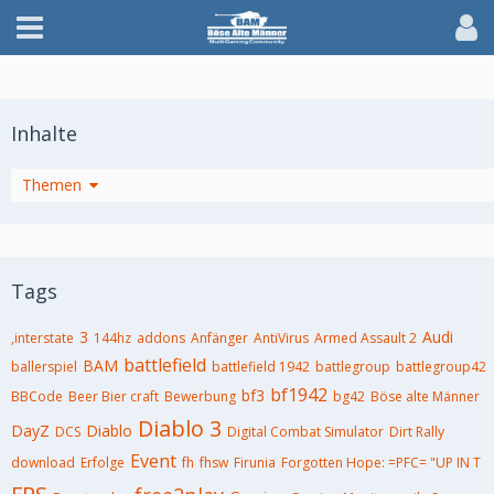
Inhalte
Themen
Tags
3
Audi
,interstate
144hz
addons
Anfänger
AntiVirus
Armed Assault 2
battlefield
BAM
ballerspiel
battlefield 1942
battlegroup
battlegroup42
bf1942
bf3
BBCode
Beer Bier craft
Bewerbung
bg42
Böse alte Männer
Diablo 3
DayZ
Diablo
DCS
Digital Combat Simulator
Dirt Rally
Event
download
Erfolge
fh
fhsw
Firunia
Forgotten Hope: =PFC= "UP IN T