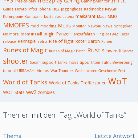
FPS
free2play
Gaming
Free-to-play
Gaming-Monitor
geile Sau
Guide
Howto
Infos
iphone
is82
Jogginghose
Kacknoobs
KeyGirl
maikarant
Komnpanie
Kompanie
kostenlos
Latenz
Maus
MMO
MMOFPS
Mods
mod
modding
Monitor
Newbie
News
nicht Joker
origin
Panzer
No more Room in Hell
Panzerfahren
Ping
pr1942
Razer
Rennspiel
Rise of flight
Roter Baron
release
retro
Runen
Runes of Magic
Rust
Schweedi
Runes of Magic Patch
Server
shooter
Steam
support
tanks
Tibes
tipps
Titten
Tufnu Bewerbung
tutorial
URRAAAH!
Videos
War Thunder
Weihnachten Geschenke Fest
WoT
World of Tanks
World of Tanks Trefferzonen
ww2
WOT Stats
zombies
Themen mit dem Tag „World of Tanks“
Thema
Letzte Antwort