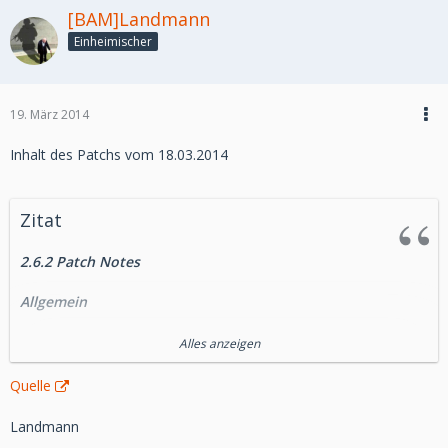
[BAM]Landmann
Einheimischer
19. März 2014
Inhalt des Patchs vom 18.03.2014
Zitat
2.6.2 Patch Notes
Allgemein
Spieler, die die Datacrons auf Makeb vor 2.6.1 aktiviert
Alles anzeigen
haben, erhalten nun rückwirkend die entsprechenden
Kodex-Einträge.
Quelle
Kartellmarkt
Landmann
Der dunkelgraue Taurücken kann jetzt in der