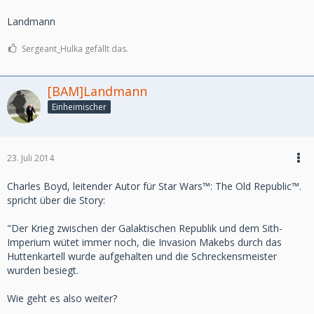
möchten.
Landmann
Weitere Informationen zur digitalen Erweiterung: Galactic
Sergeant_Hulka gefällt das.
Strongholds, findet ihr auf
www.StarWarsTheOldRepublic.com/de/galactic-strongholds
.
[BAM]Landmann
Einheimischer
23. Juli 2014
Charles Boyd, leitender Autor für Star Wars™: The Old Republic™.
spricht über die Story:
"Der Krieg zwischen der Galaktischen Republik und dem Sith-
Imperium wütet immer noch, die Invasion Makebs durch das
Huttenkartell wurde aufgehalten und die Schreckensmeister
wurden besiegt.
Wie geht es also weiter?