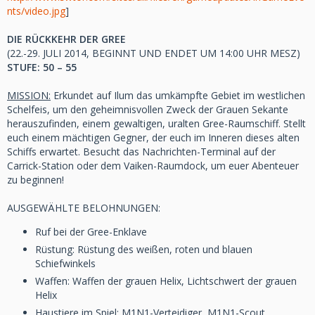
nts/video.jpg
]
DIE RÜCKKEHR DER GREE
(22.-29. JULI 2014, BEGINNT UND ENDET UM 14:00 UHR MESZ)
STUFE: 50 – 55
MISSION:
Erkundet auf Ilum das umkämpfte Gebiet im westlichen
Schelfeis, um den geheimnisvollen Zweck der Grauen Sekante
herauszufinden, einem gewaltigen, uralten Gree-Raumschiff. Stellt
euch einem mächtigen Gegner, der euch im Inneren dieses alten
Schiffs erwartet. Besucht das Nachrichten-Terminal auf der
Carrick-Station oder dem Vaiken-Raumdock, um euer Abenteuer
zu beginnen!
AUSGEWÄHLTE BELOHNUNGEN:
Ruf bei der Gree-Enklave
Rüstung: Rüstung des weißen, roten und blauen
Schiefwinkels
Waffen: Waffen der grauen Helix, Lichtschwert der grauen
Helix
Haustiere im Spiel: M1N1-Verteidiger, M1N1-Scout,