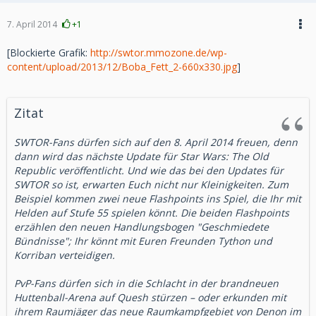
einzigartigen Dekorationen wählen und damit ihren ganz
entsprechenden Stufe unabhängig von der Gruppe
eigenen Stil ausdrücken und ihr Prestige erhöhen, um damit
7. April 2014
+1
Erfahrung.
einen Top-Rang im Festungsverzeichnis zu erreichen. Es ist
Galaktischer Raumjäger
[Blockierte Grafik:
http://swtor.mmozone.de/wp-
möglich, Freunde von jedem Ort im Spiel einzuladen und
content/upload/2013/12/Boba_Fett_2-660x330.jpg
]
zur Festung zu transportieren, um dort gemeinsam Zeit zu
Wächterdrohnen feuern nicht länger Raketen oder
verbringen. Beim offiziellen Start können Gilden außerdem
Railguns durch Strukturen, wenn das Ziel aus dem
mächtige Gilden-Flaggschiffe starten, auf denen sich die
Sichtbereich gerät, während die Fähigkeit auflädt. Das
Mitglieder treffen, um das nächste große Abenteuer zu
Zitat
Verlassen des Sichtbereichs setzt die Aufladezeit
planen.
zurück und lässt die Drohne ein anderes Ziel wählen,
SWTOR-Fans dürfen sich auf den 8. April 2014 freuen, denn
wenn es sich im freien Zielbereich befindet.
Spieler, die am 3. April Abonnent sind, erhalten:
dann wird das nächste Update für Star Wars: The Old
Die Geschwindigkeit beim Rollen des Schiffs im
Republic veröffentlicht. Und wie das bei den Updates für
500 Bonus-Kartellmünzen
Galaktischen Raumjäger wird nicht mehr durch
SWTOR so ist, erwarten Euch nicht nur Kleinigkeiten. Zum
niedrige Framerates verlangsamt. Highend-PCs sind
Beispiel kommen zwei neue Flashpoints ins Spiel, die Ihr mit
davon nicht betroffen, aber Spieler auf Rechnern mit
Helden auf Stufe 55 spielen könnt. Die beiden Flashpoints
Spieler, die am 5. Mai Abonnent sind, erhalten:
weniger Leistung sollten eine deutliche Steigerung der
erzählen den neuen Handlungsbogen "Geschmiedete
Rollgeschwindigkeit bemerken.
1.000 Bonus-Kartellmünzen
Bündnisse"; Ihr könnt mit Euren Freunden Tython und
Die Lautstärke der Ionenkanone wurde verringert.
Korriban verteidigen.
Gegenstände und Wirtschaft
Spieler, die am 11. Mai Abonnent sind, erhalten:
PvP-Fans dürfen sich in die Schlacht in der brandneuen
Huttenball-Arena auf Quesh stürzen – oder erkunden mit
Es wurde ein Problem behoben, das dazu führte, dass
Frühzeitigen Zugang zu Galactic Strongholds ab dem
ihrem Raumjäger das neue Raumkampfgebiet von Denon im
der Droiden-Beiwagen im Galaktischen Handelsnetz
24. Juni