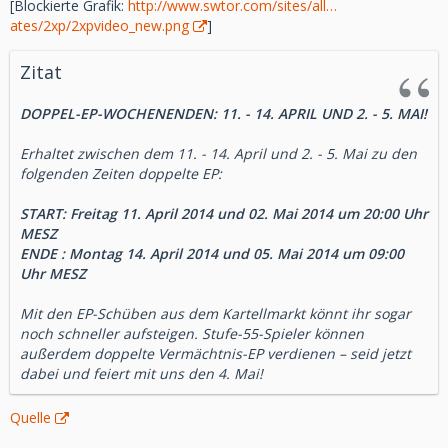
[Blockierte Grafik:
http://www.swtor.com/sites/all…
Charaktertitel: "Der Erhabene"
ates/2xp/2xpvideo_new.png
]
Zitat
Spieler erhalten den bevorzugten Status, indem sie etwas
im Online-Laden kaufen. Ehemalige Abonnenten erhalten
DOPPEL-EP-WOCHENENDEN: 11. - 14. APRIL UND 2. - 5. MAI!
automatisch den bevorzugten Spielerstatus. Ehemalige
Spieler können wieder ins Spiel einsteigen, indem sie den
Erhaltet zwischen dem 11. - 14. April und 2. - 5. Mai zu den
'Mein SWTOR'-Bereich auf der Website aufrufen.
folgenden Zeiten doppelte EP:
Star Wars: The Old Republic ist ein kostenlos spielbares,
START: Freitag 11. April 2014 und 02. Mai 2014 um 20:00 Uhr
preisgekröntes MMO, das Tausende von Jahren vor den
MESZ
klassischen Star WarsTM-Filmen angesiedelt ist. Die Spieler
ENDE : Montag 14. April 2014 und 05. Mai 2014 um 09:00
schließen sich online mit ihren Freunden zusammen, um an
Uhr MESZ
heldenhaften Schlachten zwischen der Republik und dem
Imperium teilzunehmen, wobei sie eine Galaxis voller
Mit den EP-Schüben aus dem Kartellmarkt könnt ihr sogar
lebhafter Planeten erkunden und spannende Star Wars-
noch schneller aufsteigen. Stufe-55-Spieler können
Kämpfe bestreiten. Die Spieler können nun die kompletten
außerdem doppelte Vermächtnis-EP verdienen – seid jetzt
Geschichten aller acht klassischen Star Wars-Klassen ohne
dabei und feiert mit uns den 4. Mai!
monatliche Gebühr bis Stufe 50 erleben. Das kostenlose
Spielmodell ergänzt das bestehende Abonnement-Angebot
Quelle
und ermöglicht Spielern größere Flexibilität bei der
Entscheidung, wie sie Star Wars: The Old Republic erleben