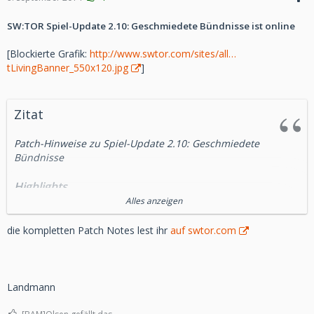
SW:TOR Spiel-Update 2.10: Geschmiedete Bündnisse ist online
[Blockierte Grafik:
http://www.swtor.com/sites/all…
tLivingBanner_550x120.jpg
]
Zitat
Patch-Hinweise zu Spiel-Update 2.10: Geschmiedete
Bündnisse
Highlights
Alles anzeigen
Vermächtnis der Rakata!
Neuer Flashpoint:
Die Geschichte von Geschmiedete Bündnisse findet in
die kompletten Patch Notes lest ihr
auf swtor.com
diesem fesselnden
taktischen Stufe-55-Flashpoint auf der abgelegenen
tropischen Welt
Rakata Prime ihren Höhepunkt.
Landmann