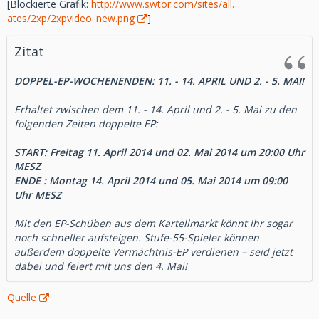
[Blockierte Grafik:
http://www.swtor.com/sites/all…
Charaktertitel: "Der Erhabene"
ates/2xp/2xpvideo_new.png
]
Zitat
Spieler erhalten den bevorzugten Status, indem sie etwas
im Online-Laden kaufen. Ehemalige Abonnenten erhalten
DOPPEL-EP-WOCHENENDEN: 11. - 14. APRIL UND 2. - 5. MAI!
automatisch den bevorzugten Spielerstatus. Ehemalige
Spieler können wieder ins Spiel einsteigen, indem sie den
Erhaltet zwischen dem 11. - 14. April und 2. - 5. Mai zu den
'Mein SWTOR'-Bereich auf der Website aufrufen.
folgenden Zeiten doppelte EP:
Star Wars: The Old Republic ist ein kostenlos spielbares,
START: Freitag 11. April 2014 und 02. Mai 2014 um 20:00 Uhr
preisgekröntes MMO, das Tausende von Jahren vor den
MESZ
klassischen Star WarsTM-Filmen angesiedelt ist. Die Spieler
ENDE : Montag 14. April 2014 und 05. Mai 2014 um 09:00
schließen sich online mit ihren Freunden zusammen, um an
Uhr MESZ
heldenhaften Schlachten zwischen der Republik und dem
Imperium teilzunehmen, wobei sie eine Galaxis voller
Mit den EP-Schüben aus dem Kartellmarkt könnt ihr sogar
lebhafter Planeten erkunden und spannende Star Wars-
noch schneller aufsteigen. Stufe-55-Spieler können
Kämpfe bestreiten. Die Spieler können nun die kompletten
außerdem doppelte Vermächtnis-EP verdienen – seid jetzt
Geschichten aller acht klassischen Star Wars-Klassen ohne
dabei und feiert mit uns den 4. Mai!
monatliche Gebühr bis Stufe 50 erleben. Das kostenlose
Spielmodell ergänzt das bestehende Abonnement-Angebot
Quelle
und ermöglicht Spielern größere Flexibilität bei der
Entscheidung, wie sie Star Wars: The Old Republic erleben