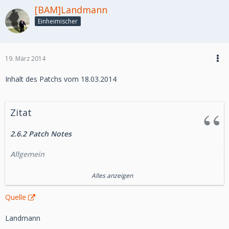
[BAM]Landmann
Einheimischer
19. März 2014
Inhalt des Patchs vom 18.03.2014
Zitat
2.6.2 Patch Notes
Allgemein
Spieler, die die Datacrons auf Makeb vor 2.6.1 aktiviert
Alles anzeigen
haben, erhalten nun rückwirkend die entsprechenden
Kodex-Einträge.
Quelle
Kartellmarkt
Landmann
Der dunkelgraue Taurücken kann jetzt in der