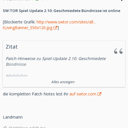
SW:TOR Spiel-Update 2.10: Geschmiedete Bündnisse ist online
[Blockierte Grafik:
http://www.swtor.com/sites/all…
tLivingBanner_550x120.jpg
]
Zitat
Patch-Hinweise zu Spiel-Update 2.10: Geschmiedete
Bündnisse
Highlights
Alles anzeigen
Vermächtnis der Rakata!
Neuer Flashpoint:
Die Geschichte von Geschmiedete Bündnisse findet in
die kompletten Patch Notes lest ihr
auf swtor.com
diesem fesselnden
taktischen Stufe-55-Flashpoint auf der abgelegenen
tropischen Welt
Rakata Prime ihren Höhepunkt.
Landmann