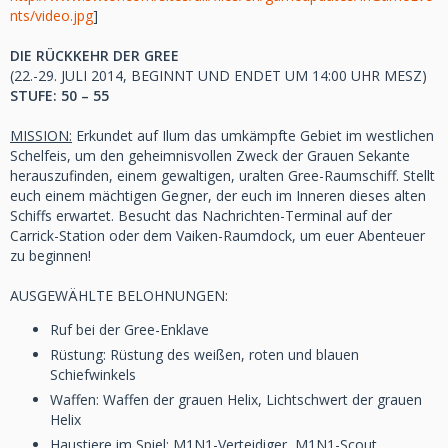
nts/video.jpg
]
DIE RÜCKKEHR DER GREE
(22.-29. JULI 2014, BEGINNT UND ENDET UM 14:00 UHR MESZ)
STUFE: 50 – 55
MISSION:
Erkundet auf Ilum das umkämpfte Gebiet im westlichen
Schelfeis, um den geheimnisvollen Zweck der Grauen Sekante
herauszufinden, einem gewaltigen, uralten Gree-Raumschiff. Stellt
euch einem mächtigen Gegner, der euch im Inneren dieses alten
Schiffs erwartet. Besucht das Nachrichten-Terminal auf der
Carrick-Station oder dem Vaiken-Raumdock, um euer Abenteuer
zu beginnen!
AUSGEWÄHLTE BELOHNUNGEN:
Ruf bei der Gree-Enklave
Rüstung: Rüstung des weißen, roten und blauen
Schiefwinkels
Waffen: Waffen der grauen Helix, Lichtschwert der grauen
Helix
Haustiere im Spiel: M1N1-Verteidiger, M1N1-Scout,