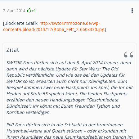
einzigartigen Dekorationen wählen und damit ihren ganz
entsprechenden Stufe unabhängig von der Gruppe
eigenen Stil ausdrücken und ihr Prestige erhöhen, um damit
7. April 2014
+1
Erfahrung.
einen Top-Rang im Festungsverzeichnis zu erreichen. Es ist
Galaktischer Raumjäger
[Blockierte Grafik:
http://swtor.mmozone.de/wp-
möglich, Freunde von jedem Ort im Spiel einzuladen und
content/upload/2013/12/Boba_Fett_2-660x330.jpg
]
zur Festung zu transportieren, um dort gemeinsam Zeit zu
Wächterdrohnen feuern nicht länger Raketen oder
verbringen. Beim offiziellen Start können Gilden außerdem
Railguns durch Strukturen, wenn das Ziel aus dem
mächtige Gilden-Flaggschiffe starten, auf denen sich die
Sichtbereich gerät, während die Fähigkeit auflädt. Das
Mitglieder treffen, um das nächste große Abenteuer zu
Zitat
Verlassen des Sichtbereichs setzt die Aufladezeit
planen.
zurück und lässt die Drohne ein anderes Ziel wählen,
SWTOR-Fans dürfen sich auf den 8. April 2014 freuen, denn
wenn es sich im freien Zielbereich befindet.
Spieler, die am 3. April Abonnent sind, erhalten:
dann wird das nächste Update für Star Wars: The Old
Die Geschwindigkeit beim Rollen des Schiffs im
Republic veröffentlicht. Und wie das bei den Updates für
500 Bonus-Kartellmünzen
Galaktischen Raumjäger wird nicht mehr durch
SWTOR so ist, erwarten Euch nicht nur Kleinigkeiten. Zum
niedrige Framerates verlangsamt. Highend-PCs sind
Beispiel kommen zwei neue Flashpoints ins Spiel, die Ihr mit
davon nicht betroffen, aber Spieler auf Rechnern mit
Helden auf Stufe 55 spielen könnt. Die beiden Flashpoints
Spieler, die am 5. Mai Abonnent sind, erhalten:
weniger Leistung sollten eine deutliche Steigerung der
erzählen den neuen Handlungsbogen "Geschmiedete
Rollgeschwindigkeit bemerken.
1.000 Bonus-Kartellmünzen
Bündnisse"; Ihr könnt mit Euren Freunden Tython und
Die Lautstärke der Ionenkanone wurde verringert.
Korriban verteidigen.
Gegenstände und Wirtschaft
Spieler, die am 11. Mai Abonnent sind, erhalten:
PvP-Fans dürfen sich in die Schlacht in der brandneuen
Huttenball-Arena auf Quesh stürzen – oder erkunden mit
Es wurde ein Problem behoben, das dazu führte, dass
Frühzeitigen Zugang zu Galactic Strongholds ab dem
ihrem Raumjäger das neue Raumkampfgebiet von Denon im
der Droiden-Beiwagen im Galaktischen Handelsnetz
24. Juni