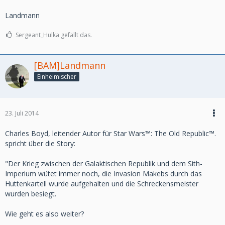
möchten.
Landmann
Weitere Informationen zur digitalen Erweiterung: Galactic
Sergeant_Hulka gefällt das.
Strongholds, findet ihr auf
www.StarWarsTheOldRepublic.com/de/galactic-strongholds
.
[BAM]Landmann
Einheimischer
23. Juli 2014
Charles Boyd, leitender Autor für Star Wars™: The Old Republic™.
spricht über die Story:
"Der Krieg zwischen der Galaktischen Republik und dem Sith-
Imperium wütet immer noch, die Invasion Makebs durch das
Huttenkartell wurde aufgehalten und die Schreckensmeister
wurden besiegt.
Wie geht es also weiter?