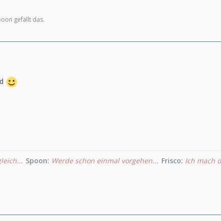
oon gefällt das.
nd
leich...
Spoon:
Werde schon einmal vorgehen...
Frisco:
Ich mach d