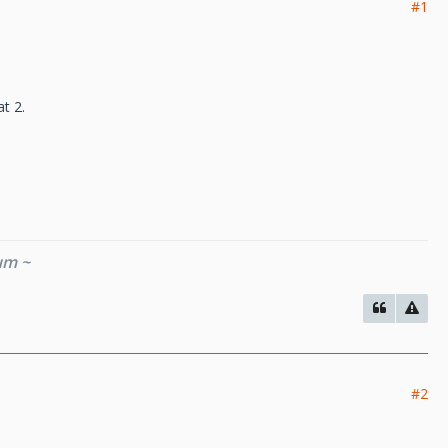
#1
t 2.
um ~
#2