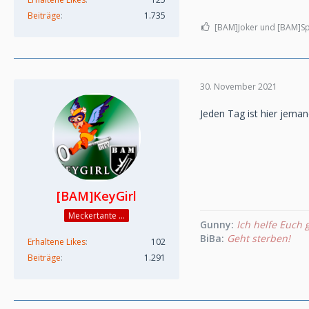
Beiträge
1.735
[BAM]Joker und [BAM]Sp
30. November 2021
Jeden Tag ist hier jema
[BAM]KeyGirl
Meckertante ...
Gunny:
Ich helfe Euch g
BiBa:
Geht sterben!
Erhaltene Likes
102
Beiträge
1.291