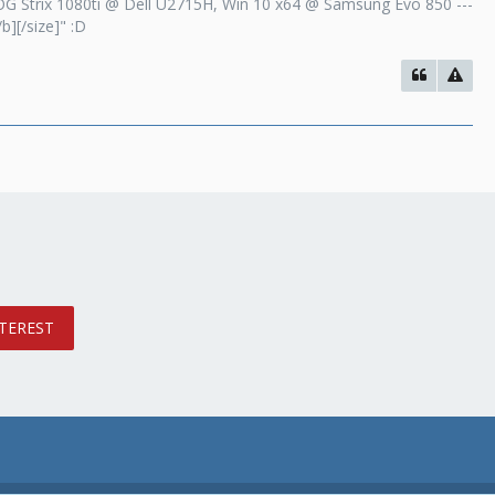
 Strix 1080ti @ Dell U2715H, Win 10 x64 @ Samsung Evo 850 ---
b][/size]" :D
TEREST