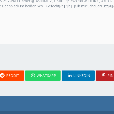
S Z97-PRO Gamer @ 4500MHZ, G.Skill Ripjaws 16GB DDR3 , Asus ROG
tat Deepblack im heißen WoT Gefecht[/b] "[b][i]Gib mir ScheuerFutz[/i][/
REDDIT
WHATSAPP
LINKEDIN
PIN