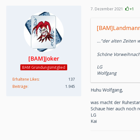
7. Dezember 2021
+1
[BAM]Landmann 
..."der alten Zeiten
Schöne Vorweihnacht
[BAM]Joker
LG
BAM Gründungsmitglied
Wolfgang
Erhaltene Likes
137
Beiträge
1.945
Huhu Wolfgang,
was macht der Ruhesta
Schaue hier auch noch r
LG
Kai