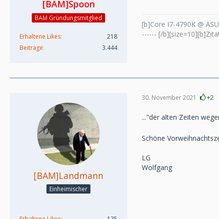
[BAM]Spoon
BAM Gründungsmitglied
[b]Core I7-4790K @ ASU
------ [/b][size=10][b]Zi
Erhaltene Likes
218
Beiträge
3.444
30. November 2021
+2
..."der alten Zeiten weg
Schöne Vorweihnachtszei
LG
Wolfgang
[BAM]Landmann
Einheimischer
Erhaltene Likes
125