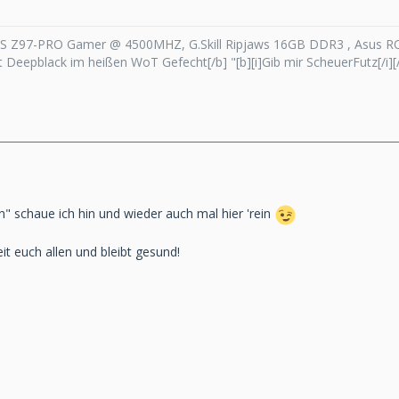
S Z97-PRO Gamer @ 4500MHZ, G.Skill Ripjaws 16GB DDR3 , Asus ROG
tat Deepblack im heißen WoT Gefecht[/b] "[b][i]Gib mir ScheuerFutz[/i][/
en" schaue ich hin und wieder auch mal hier 'rein
t euch allen und bleibt gesund!