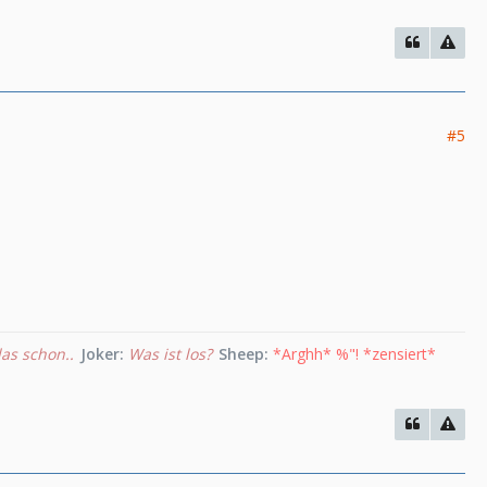
#5
as schon..
Joker:
Was ist los?
Sheep:
*Arghh* %"! *zensiert*