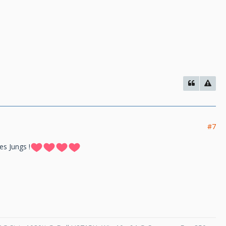
#7
es Jungs !