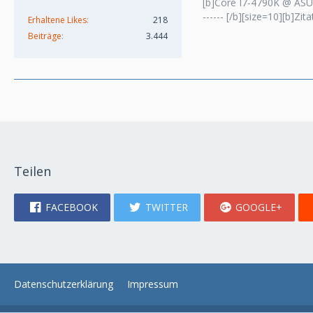
[b]Core I7-4790K @ ASU
------ [/b][size=10][b]Zi
Erhaltene Likes
218
Beiträge
3.444
Teilen
FACEBOOK
TWITTER
GOOGLE+
Datenschutzerklärung
Impressum