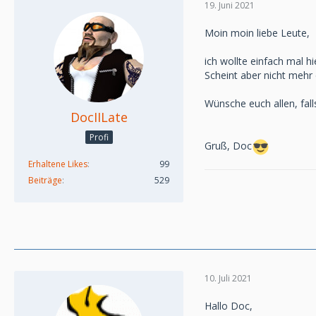
19. Juni 2021
Moin moin liebe Leute,
ich wollte einfach mal h
Scheint aber nicht mehr d
Wünsche euch allen, falls
DocIILate
Profi
Gruß, Doc
Erhaltene Likes
99
Beiträge
529
10. Juli 2021
Hallo Doc,