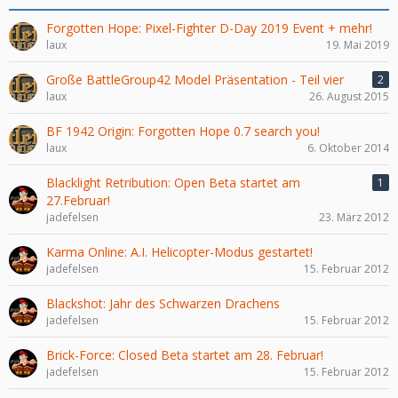
Forgotten Hope: Pixel-Fighter D-Day 2019 Event + mehr!
laux
19. Mai 2019
Große BattleGroup42 Model Präsentation - Teil vier
2
laux
26. August 2015
BF 1942 Origin: Forgotten Hope 0.7 search you!
laux
6. Oktober 2014
Blacklight Retribution: Open Beta startet am
1
27.Februar!
jadefelsen
23. März 2012
Karma Online: A.I. Helicopter-Modus gestartet!
jadefelsen
15. Februar 2012
Blackshot: Jahr des Schwarzen Drachens
jadefelsen
15. Februar 2012
Brick-Force: Closed Beta startet am 28. Februar!
jadefelsen
15. Februar 2012