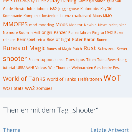
FPS
free2play
Gaming
Free-to-play
Gaming-Monitor
geile Sau
Guide
Howto
Infos
iphone
is82
Jogginghose
Kacknoobs
KeyGirl
maikarant
Komnpanie
Kompanie
kostenlos
Latenz
Maus
MMO
MMOFPS
Mods
mod
modding
Monitor
Newbie
News
nicht Joker
origin
Panzer
No more Room in Hell
Panzerfahren
Ping
pr1942
Razer
Rennspiel
Rise of flight
Roter Baron
release
retro
Runen
Runes of Magic
Rust
Schweedi
Runes of Magic Patch
Server
shooter
Steam
support
tanks
Tibes
tipps
Titten
Tufnu Bewerbung
tutorial
URRAAAH!
Videos
War Thunder
Weihnachten Geschenke Fest
WoT
World of Tanks
World of Tanks Trefferzonen
ww2
WOT Stats
zombies
Themen mit dem Tag „shooter“
Thema
Letzte Antwort