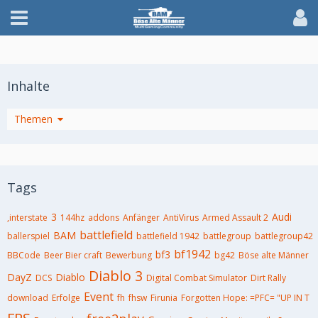
Inhalte
Themen
Tags
3
Audi
,interstate
144hz
addons
Anfänger
AntiVirus
Armed Assault 2
battlefield
BAM
ballerspiel
battlefield 1942
battlegroup
battlegroup42
bf1942
bf3
BBCode
Beer Bier craft
Bewerbung
bg42
Böse alte Männer
Diablo 3
DayZ
Diablo
DCS
Digital Combat Simulator
Dirt Rally
Event
download
Erfolge
fh
fhsw
Firunia
Forgotten Hope: =PFC= "UP IN T