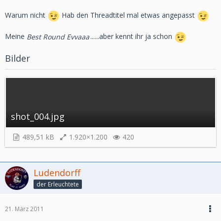
Warum nicht
Hab den Threadtitel mal etwas angepasst
Meine
Best Round Evvaaa
......aber kennt ihr ja schon
Bilder
shot_004.jpg
489,51 kB
1.920×1.200
420
Ludendorff
der Erleuchtete
21. März 2011