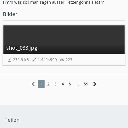
Hmm was soll man sagen ausser Hetzer gonna Hetz??
Bilder
shot_033.jpg
239,9 kB
1.440×900
223
1
2
3
4
5
…
59
Teilen