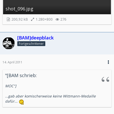
shot_096.jpg
200,92 kB
1.280×800
276
[BAM]deepblack
Fortgeschrittener
14. April 2011
"[BAM schrieb:
MOC"]
...gab aber komischerweise keine Wittmann-Medaille
dafür...