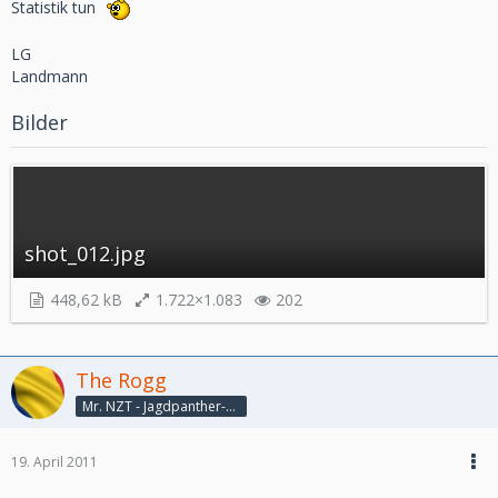
Statistik tun
LG
Landmann
Bilder
shot_012.jpg
448,62 kB
1.722×1.083
202
The Rogg
Mr. NZT - Jagdpanther-König
19. April 2011