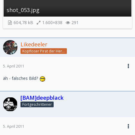
shot_053.jpg
604,78 kB
1.600×838
291
Likedeeler
Kopfloser Pirat der Herzen
5. April 2011
äh - falsches Bild?
[BAM]deepblack
Fortgeschrittener
5. April 2011