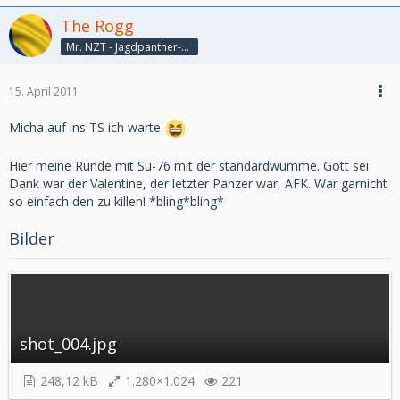
The Rogg
Mr. NZT - Jagdpanther-König
15. April 2011
Micha auf ins TS ich warte
Hier meine Runde mit Su-76 mit der standardwumme. Gott sei
Dank war der Valentine, der letzter Panzer war, AFK. War garnicht
so einfach den zu killen! *bling*bling*
Bilder
shot_004.jpg
248,12 kB
1.280×1.024
221