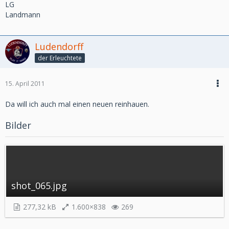
LG
Landmann
Ludendorff
der Erleuchtete
15. April 2011
Da will ich auch mal einen neuen reinhauen.
Bilder
shot_065.jpg
277,32 kB
1.600×838
269