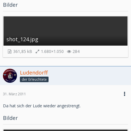
Bilder
shot_124.jpg
361,85 kB
1.680×1.050
284
Ludendorff
der Erleuchtete
31. März 2011
Da hat sich der Lude wieder angestrengt.
Bilder