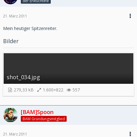
der Erleuchtete
21. März 2011
Mein heutiger Spitzenreiter.
Bilder
shot_034.jpg
279,33 kB
1.600×822
557
[BAM]Spoon
BAM Gründungsmitglied
21. März 2011