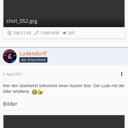
shot_052.jpg
296,07 kB
1.600×838
309
Ludendorff
der Erleuchtete
5. April 2011
Wer den überbietet bekommt einen Kasten Bier. Der Lude mit der
Killer Artellerie.
Bilder