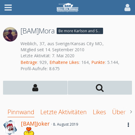
[BAM]Mora
Be more Karlson and Susi ♥
Weiblich
37
aus Sverige/Kansas City MO
Mitglied seit 14. September 2010
Letzte Aktivität:
7. Mai 2020
Beiträge
929
Erhaltene Likes
164
Punkte
5.144
Profil-Aufrufe
8.675
Pinnwand
Letzte Aktivitäten
Likes
Über mi
[BAM]Joker
8. August 2019