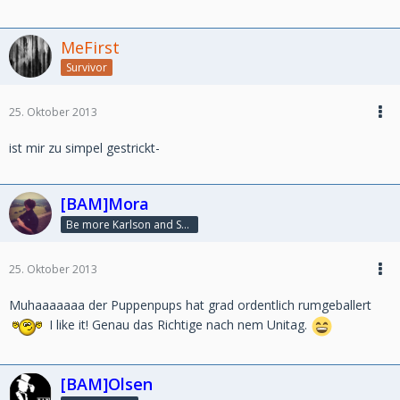
MeFirst
Survivor
25. Oktober 2013
ist mir zu simpel gestrickt-
[BAM]Mora
Be more Karlson and Susi ♥
25. Oktober 2013
Muhaaaaaaa der Puppenpups hat grad ordentlich rumgeballert
I like it! Genau das Richtige nach nem Unitag.
[BAM]Olsen