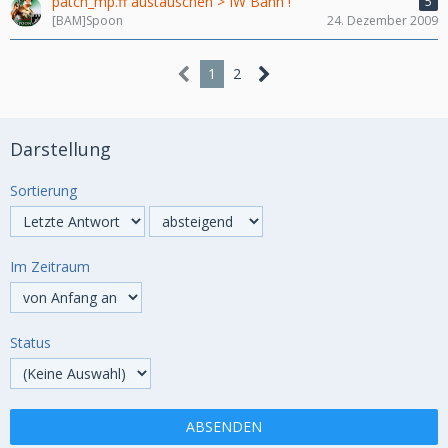
patch_mp.ff austauschen > IW Bann !
5
[BAM]Spoon
24. Dezember 2009
1
2
Darstellung
Sortierung
Im Zeitraum
Status