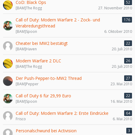
CoD: Black Ops
52
[BAM]The Rogg
27. November 2010
Call of Duty: Modern Warfare 2 - Zock- und
176
Verabredungsthread
[BAM]Spoon
6. Oktober 2010
Cheater bei MW2 bestätigt
22
[BAM]Haven
20. Juli 2010
Modern Warfare 2 DLC
26
[BAM]The Rogg
20. Juli 2010
Der Push-Pepper-to-MW2 Thread
27
[BAM]Pepper
23. Mai 2010
Call of Duty 6 für 29,99 Euro
22
[BAM]Spoon
16. Mai 2010
Call of Duty: Modern Warfare 2: Erste Eindrücke
64
Frisco
6. Mai 2010
Personalschwund bei Activision
3