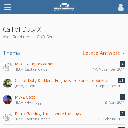
Call of Duty X
Alles Rund um die CoD-Serie
Thema
Letzte Antwort
MW 3 - Impressionen
4
[BAM]Captain Catpain
14. November 2011
Call of Duty 8 - Neue Engine wäre kontraproduktiv -
21
[BAM]Spoon
9. September 2011
MW2 Coop
3
[BAM-FHA]maggi
8. April 2011
Retro Gaming...those were the days...
5
[BAM]Captain Catpain
15. Februar 2011