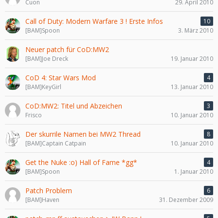
Cuon
29. April 2010
Call of Duty: Modern Warfare 3 ! Erste Infos
10
[BAM]Spoon
3. März 2010
Neuer patch für CoD:MW2
[BAM]Joe Dreck
19. Januar 2010
CoD 4: Star Wars Mod
4
[BAM]KeyGirl
13. Januar 2010
CoD:MW2: Titel und Abzeichen
3
Frisco
10. Januar 2010
Der skurrile Namen bei MW2 Thread
8
[BAM]Captain Catpain
10. Januar 2010
Get the Nuke :o) Hall of Fame *gg*
4
[BAM]Spoon
1. Januar 2010
Patch Problem
6
[BAM]Haven
31. Dezember 2009